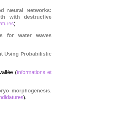
ed Neural Networks:
th with destructive
atures
).
ns for water waves
 Using Probabilistic
.
allée (
Informations et
mbryo morphogenesis
,
ndidatures
).