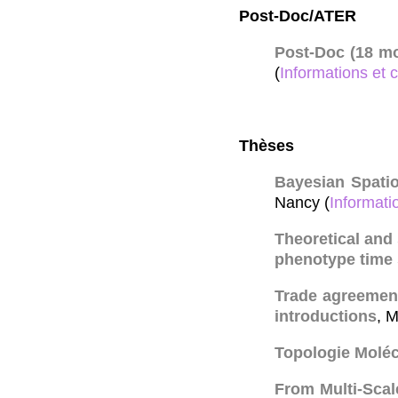
Post-Doc/ATER
Post-Doc (18 mo
(
Informations et 
Thèses
Bayesian Spatio
Nancy (
Informati
Theoretical and
phenotype time 
Trade agreement
introductions
, M
Topologie Moléc
From Multi-Scal