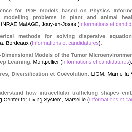
erence for PDE models based on Physics Inform
o modelling problems in plant and animal heal
, INRAE MaIAGE, Jouy-en-Josas (
Informations et candid
rical methods for solving dispersive equatio
ria, Bordeaux (
Informations et candidatures
).
-Dimensional Models of the Tumor Microenvironment
ep Learning
, Montpellier (
Informations et candidatures
)
res, Diversification et Coévolution
, LIGM, Marne la V
nderstand how intracellular trafficking shapes e
Center for Living System, Marseille (
Informations et ca