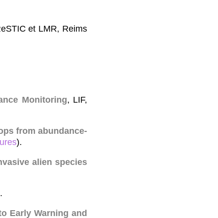
ReSTIC et LMR, Reims
bance Monitoring
, LIF,
loops from abundance-
tures
).
vasive alien species
.
 to Early Warning and