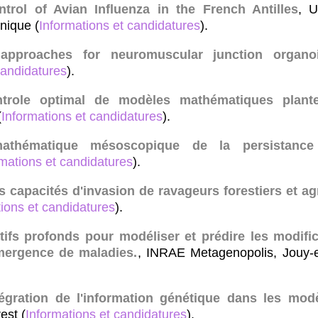
ntrol of Avian Influenza in the French Antilles
, U
nique (
Informations et candidatures
).
 approaches for neuromuscular junction organo
candidatures
).
trole optimal de modèles mathématiques plante
(
Informations et candidatures
).
mathématique mésoscopique de la persistance 
rmations et candidatures
).
 capacités d'invasion de ravageurs forestiers et ag
ions et candidatures
).
ifs profonds pour modéliser et prédire les modifi
mergence de maladies.
, INRAE Metagenopolis, Jouy-
gration de l'information génétique dans les modè
est (
Informations et candidatures
).