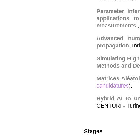
Parameter inf
applications t
measurements.
Advanced nume
propagation
, In
Simulating High
Methods and De
Matrices Aléatoi
candidatures
).
Hybrid AI to u
CENTURI - Turing 
Stages