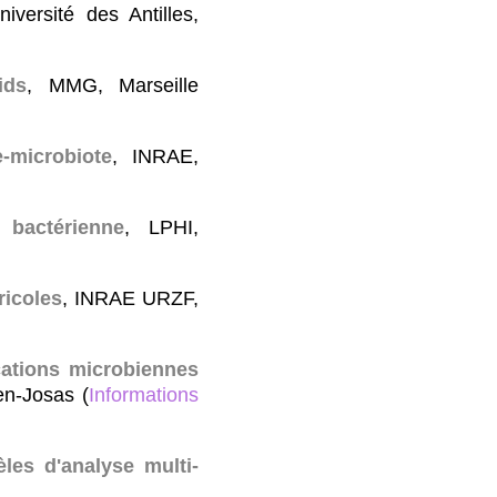
niversité des Antilles,
ids
, MMG, Marseille
-microbiote
, INRAE,
bactérienne
, LPHI,
ricoles
, INRAE URZF,
cations microbiennes
en-Josas (
Informations
les d'analyse multi-