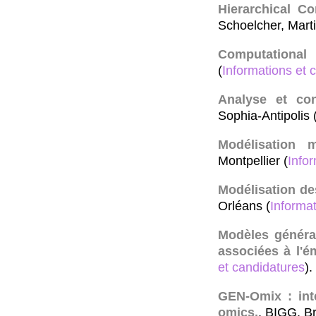
Hierarchical Co
Schoelcher, Marti
Computational
(
Informations et 
Analyse et con
Sophia-Antipolis 
Modélisation 
Montpellier (
Info
Modélisation des
Orléans (
Informat
Modèles générat
associées à l'é
et candidatures
).
GEN-Omix : inté
omics.
, BIGG, Br