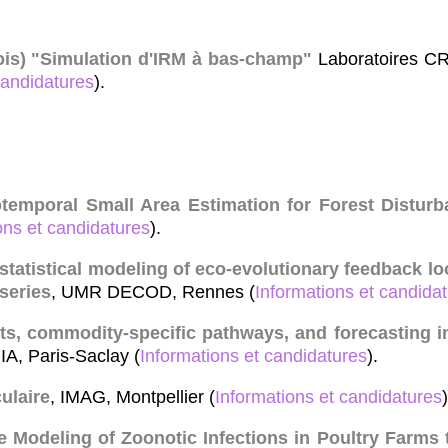
is) "Simulation d'IRM à bas-champ"
Laboratoires C
candidatures
).
temporal Small Area Estimation for Forest Distur
ons et candidatures
).
 statistical modeling of eco-evolutionary feedback 
series
, UMR DECOD, Rennes (
Informations et candida
s, commodity-specific pathways, and forecasting in
IA, Paris-Saclay (
Informations et candidatures
).
ulaire
, IMAG, Montpellier (
Informations et candidatures
)
e Modeling of Zoonotic Infections in Poultry Farms