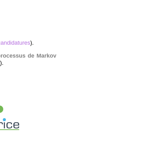
candidatures
).
 processus de Markov
).